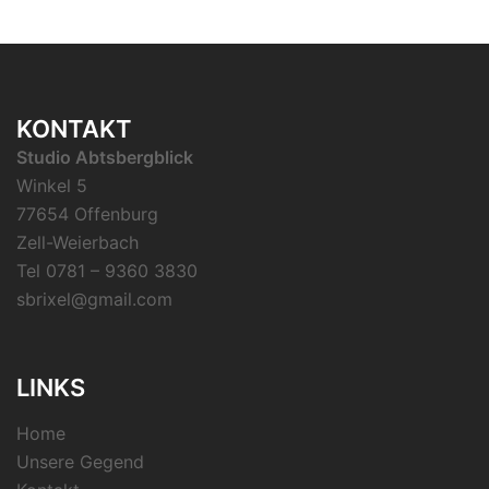
KONTAKT
Studio Abtsbergblick
Winkel 5
77654 Offenburg
Zell-Weierbach
Tel 0781 – 9360 3830
sbrixel@gmail.com
LINKS
Home
Unsere Gegend