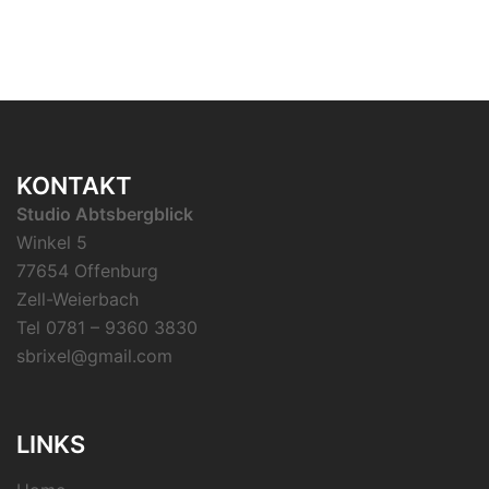
KONTAKT
Studio Abtsbergblick
Winkel 5
77654 Offenburg
Zell-Weierbach
Tel 0781 – 9360 3830
sbrixel@gmail.com
LINKS